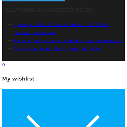
LEGUTÓBBI BLOGBEJEGYZÉSEK
Újdonság a Tisza Látácentrumban! – MOTOEYE
motoros szemüvegek
Így találd meg a számodra tökéletes szemüvegkeretet!
A „rossz szemüveg” jelei – ismerd fel időben!
0
My wishlist