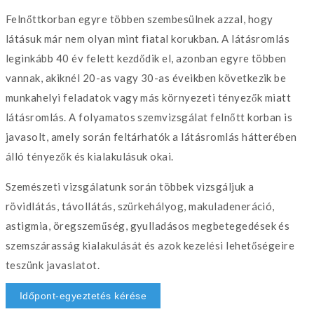
Felnőttkorban egyre többen szembesülnek azzal, hogy
látásuk már nem olyan mint fiatal korukban. A látásromlás
leginkább 40 év felett kezdődik el, azonban egyre többen
vannak, akiknél 20-as vagy 30-as éveikben következik be
munkahelyi feladatok vagy más környezeti tényezők miatt
látásromlás. A folyamatos szemvizsgálat felnőtt korban is
javasolt, amely során feltárhatók a látásromlás hátterében
álló tényezők és kialakulásuk okai.
Szemészeti vizsgálatunk során többek vizsgáljuk a
rövidlátás, távollátás, szürkehályog, makuladeneráció,
astigmia, öregszeműség, gyulladásos megbetegedések és
szemszárasság kialakulását és azok kezelési lehetőségeire
teszünk javaslatot.
Időpont-egyeztetés kérése