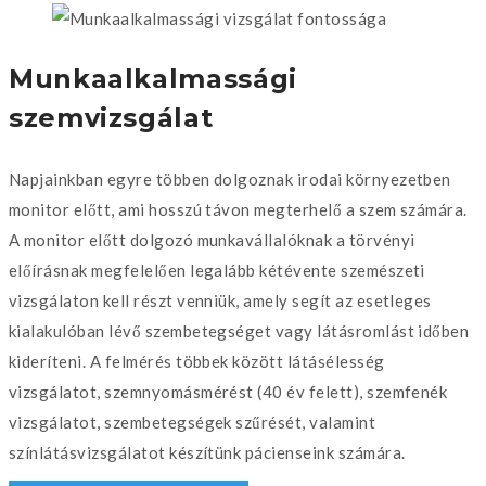
Munkaalkalmassági
szemvizsgálat
Napjainkban egyre többen dolgoznak irodai környezetben
monitor előtt, ami hosszú távon megterhelő a szem számára.
A monitor előtt dolgozó munkavállalóknak a törvényi
előírásnak megfelelően legalább kétévente szemészeti
vizsgálaton kell részt venniük, amely segít az esetleges
kialakulóban lévő szembetegséget vagy látásromlást időben
kideríteni. A felmérés többek között látásélesség
vizsgálatot, szemnyomásmérést (40 év felett), szemfenék
vizsgálatot, szembetegségek szűrését, valamint
színlátásvizsgálatot készítünk pácienseink számára.