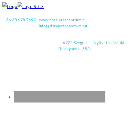
+36 30 628 7690
www.tiszalatascentrum.hu
info@tiszalatascentrum.hu
6722 Szeged
Nyitvatartási idő:
Batthyány u. 35/a
Kattintson ide