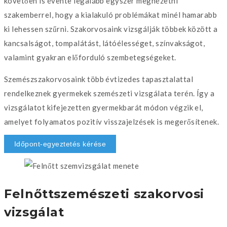
követően is évente legalább egyszer megnézetni
szakemberrel, hogy a kialakuló problémákat minél hamarabb
ki lehessen szűrni. Szakorvosaink vizsgálják többek között a
kancsalságot, tompalátást, látóélességet, színvakságot,
valamint gyakran előforduló szembetegségeket.
Szemészszakorvosaink több évtizedes tapasztalattal
rendelkeznek gyermekek szemészeti vizsgálata terén. Így a
vizsgálatot kifejezetten gyermekbarát módon végzik el,
amelyet folyamatos pozitív visszajelzések is megerősítenek.
Időpont-egyeztetés kérése
Felnőttszemészeti szakorvosi
vizsgálat