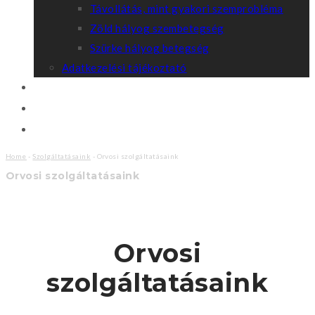
Távollátás, mint gyakori szemprobléma
Zöld hályog szembetegség
Szürke hályog betegség
Adatkezelési tájékoztató
Időpont-egyeztetés
Kapcsolat
Rólunk
Home
-
Szolgáltatásaink
-
Orvosi szolgáltatásaink
Orvosi szolgáltatásaink
Orvosi
szolgáltatásaink