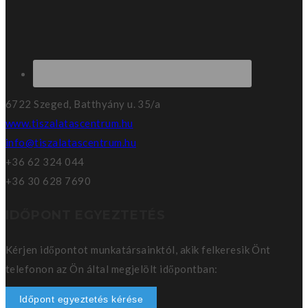
6722 Szeged, Batthyány u. 35/a
www.tiszalatascentrum.hu
info@tiszalatascentrum.hu
+36 62 324 044
+36 30 628 7690
IDŐPONT EGYEZTETÉS
Kérjen időpontot munkatársainktól, akik felkeresik Önt
telefonon az Ön által megjelölt időpontban:
Időpont egyeztetés kérése