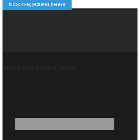
Időpont-egyeztetés kérése
TISZA LÁTÁSCENTRUM