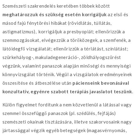
Szemészeti szakrendelés keretében többek között
meghatározzuk és szükség esetén korrigáljuk
az első és
másod fajú fénytörési hibákat (rövidlátás, túllátás,
astigmatizmus), korrigáljuk a presbyopiát; ellenőrizzük a
szemmozgásokat, elvégezzük a törőközegek, a szemfenék, a
látóidegfő vizsgálatát; ellenőrizzük a térlátást, színlátást;
szürkehályog-, makuladegeneráció-, zöldhályogszűrést
végzünk, valamint panaszok alapján minőségi és mennyiségi
könnyvizsgálat történik. Végül a vizsgálatok eredményeinek
összesítése és átbeszélése után
pácienseink bevonásával
konzultatív, egyénre szabott terápiás javaslatot teszünk
.
Külön figyelmet fordítunk a nem közvetlenül a látással vagy
szemmel összefüggő panaszok (pl. szédülés, fejfájás)
szemészeti okainak tisztázására, illetve szakorvosaink nagy
jártassággal végzik egyéb betegségek (magasvérnyomás,