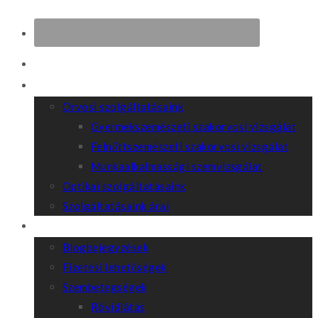
Kezdőoldal
Szolgáltatásaink
Orvosi szolgáltatásaink
Gyermekszemészeti szakorvosi vizsgálat
Felnőttszemészeti szakorvosi vizsgálat
Munkaalkalmassági szemvizsgálat
Optikai szolgáltatásaink
Szolgáltatásaink árai
Hasznos tudnivalók
Blogbejegyzések
Fizetési lehetőségek
Szembetegségek
Rövidlátás